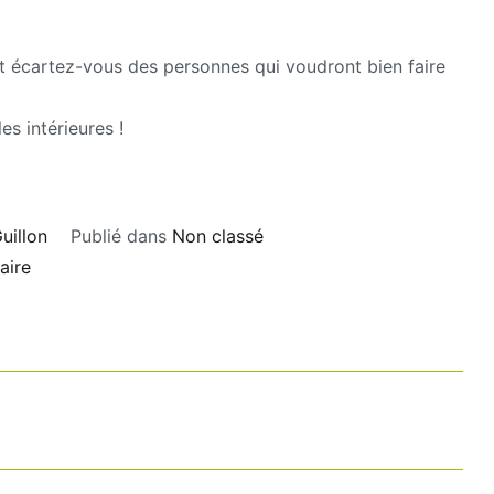
et écartez-vous des personnes qui voudront bien faire
s intérieures !
uillon
Publié dans
Non classé
sur
aire
Boussoles
intérieures